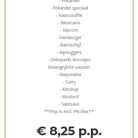
- Frikandel
- Frikandel speciaal
- Kaassoufflé
- Mexicano
- Kipcorn
- Hamburger
- Bamischijf
- Kipnuggets
- Onbeperkt broodjes
Belangrijkste sauzen:
- Mayonaise
- Curry
- Ketchup
- Mosterd
- Satésaus
**Prijs is excl. 9% btw.**
€
8,25 p.p.