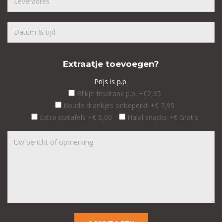
Extraatje toevoegen?
Prijs is p.p.
Blikje frisdrank p.p. +€2,65
Koude drankjes onbeperkt +€ 7,95
Extra statafels +€ 5,00
Halal snacks +€ Gratis