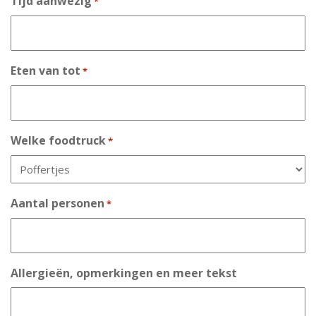
Tijd aanwezig
*
of
compleet
adres
Eten van tot
*
Welke foodtruck
*
Aantal personen
*
Allergieën, opmerkingen en meer tekst