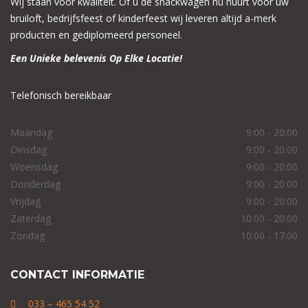
Wij staan voor kwaliteit. Of u de snackwagen nu huurt voor uw
bruiloft, bedrijfsfeest of kinderfeest wij leveren altijd a-merk
producten en gediplomeerd personeel.
Een Unieke belevenis Op Elke Locatie!
Telefonisch bereikbaar
Maandag
9:00 - 20:00
Dinsdag
9:00 - 20:00
Woensdag
9:00 - 20:00
Donderdag
9:00 - 20:00
Vrijdag
9:00 - 20:00
Zaterdag
10:00 - 20:00
Zondag
10:00 - 17:00
CONTACT INFORMATIE
033 – 465 54 52