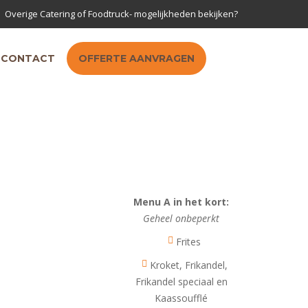
Overige Catering of Foodtruck- mogelijkheden bekijken?
CONTACT
OFFERTE AANVRAGEN
Menu A in het kort:
Geheel onbeperkt
Frites
Kroket, Frikandel,
Frikandel speciaal en
Kaassoufflé