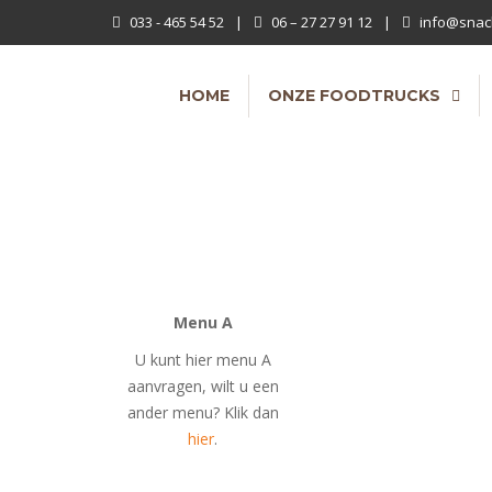
033 - 465 54 52
|
06 – 27 27 91 12
|
info@snac
HOME
ONZE FOODTRUCKS
Menu A
U kunt hier menu A
aanvragen, wilt u een
ander menu? Klik dan
hier
.