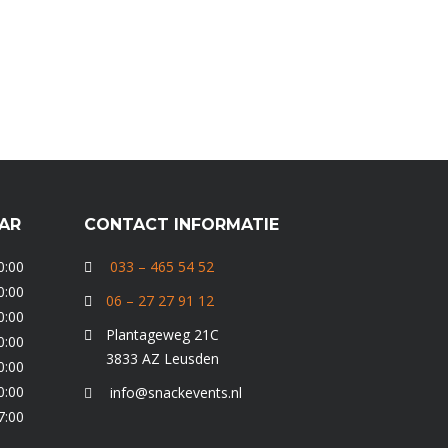
AAR
CONTACT INFORMATIE
0:00
033 – 465 54 52
0:00
06 – 27 27 91 12
0:00
Plantageweg 21C
0:00
3833 AZ Leusden
0:00
0:00
info@snackevents.nl
7:00