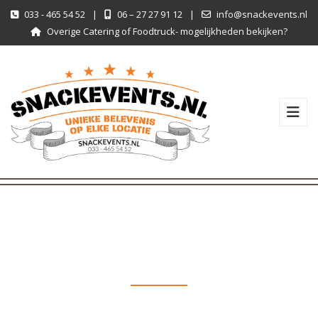
033 - 465 54 52
|
06 – 27 27 91 12
|
info@snackevents.nl
Overige Catering of Foodtruck- mogelijkheden bekijken?
BREADS
All posts tagged with 'breads'