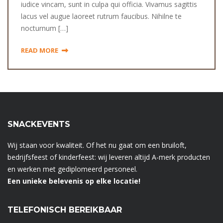
iudice vincam, sunt in culpa qui officia. Vivamus sagittis
lacus vel augue laoreet rutrum faucibus. Nihilne te
nocturnum […]
READ MORE
SNACKEVENTS
Wij staan voor kwaliteit. Of het nu gaat om een bruiloft,
bedrijfsfeest of kinderfeest: wij leveren altijd A-merk producten
en werken met gediplomeerd personeel.
Een unieke belevenis op elke locatie!
TELEFONISCH BEREIKBAAR