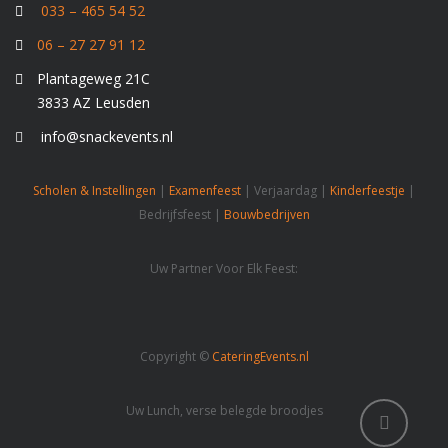
033 – 465 54 52
06 – 27 27 91 12
Plantageweg 21C
3833 AZ Leusden
info@snackevents.nl
Scholen & Instellingen
|
Examenfeest
| Verjaardag |
Kinderfeestje
|
Bedrijfsfeest |
Bouwbedrijven
Uw Partner Voor Elk Feest:
Copyright ©
CateringEvents.nl
Uw Lunch, verse belegde broodjes