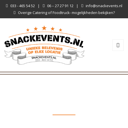
033 - 465 54 52
|
06 – 27 27 91 12
|
info@snackevents.nl
Overige Catering of Foodtruck- mogelijkheden bekijken?
CAKES
All posts tagged with 'cakes'