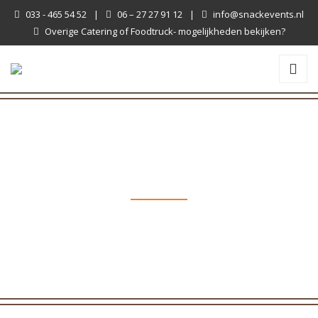
033 - 465 54 52
|
06 – 27 27 91 12
|
info@snackevents.nl
Overige Catering of Foodtruck- mogelijkheden bekijken?
CUPCAKES
All posts from 'Cupcakes' category