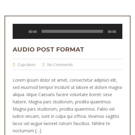
Audiospeler
00:00
00:00
AUDIO POST FORMAT
Cupcakes
No Comments
Lorem ipsum dolor sit amet, consectetur adipisici elit,
sed eiusmod tempor incidunt ut labore et dolore magna
aliqua. Idque Caesaris facere voluntate liceret: sese
habere. Magna pars studiorum, prodita quaerimus.
Magna pars studiorum, prodita quaerimus. Fabio vel
iudice vincam, sunt in culpa qui officia. Vivamus sagittis
lacus vel augue laoreet rutrum faucibus. Nihilne te
nocturnum […]